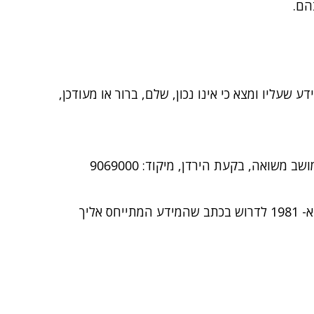
הם.
 אדם שעיין במידע שעליו ומצא כי אינו נכון, שלם, ברור או מעודכן,
ב משואה, בקעת הירדן, מיקוד: 9069000
בנוסף, אם המידע שבמאגרי החברה משמש לצורך פניה אישית אליך, אתה זכאי על-פי חוק הגנת הפרטיות, התשמ"א- 1981 לדרוש בכתב שהמידע המתייחס אליך